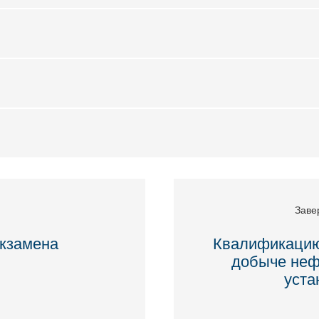
Заве
кзамена
Квалификацию
добыче нефт
уста